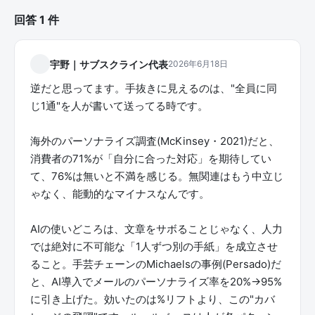
回答 1 件
宇野｜サブスクライン代表
2026年6月18日
逆だと思ってます。手抜きに見えるのは、"全員に同
じ1通"を人が書いて送ってる時です。
海外のパーソナライズ調査(McKinsey・2021)だと、
消費者の71%が「自分に合った対応」を期待してい
て、76%は無いと不満を感じる。無関連はもう中立じ
ゃなく、能動的なマイナスなんです。
AIの使いどころは、文章をサボることじゃなく、人力
では絶対に不可能な「1人ずつ別の手紙」を成立させ
ること。手芸チェーンのMichaelsの事例(Persado)だ
と、AI導入でメールのパーソナライズ率を20%→95%
に引き上げた。効いたのは%リフトより、この"カバ