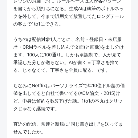
レッジの飛躍"です。ルールベースは人が各パターン
を書くから頭打ちになる。生成AIは執筆のボトルネッ
クを外して、今まで汎用文で放置してたロングテール
の客まで1to1にできる。
うちのは配信対象1人ごとに、名前・登録日・来店履
歴・CRMラベルを差し込んで文面(と画像)を出し分け
ます。100人に100通り。しかも承認制で、人が見て
承認した分しか送らない。AIが書く＝丁寧さを捨て
る、じゃなくて、丁寧さを全員に配る、です。
ちなみにNetflixはパーソナライズで年10億ドル超の価
値を出してると自社で書いてる(ACM論文・2015)け
ど、中身は解約を数%下げた話。1to1の本丸はクリッ
クじゃなく継続です。
直近の配信、常連と新規に"同じ書き出し"を送ってま
せんでしたか。