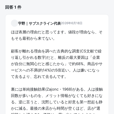
回答 1 件
宇野｜サブスクライン代表
2026年6月18日
ほぼ表層の理由だと思ってます。値段が理由なら、そ
もそも最初から来てない。
顧客が離れる理由を調べた古典的な調査(CS文献で繰
り返し引かれる数字)だと、離反の最大要因は「企業
が自分に無関心だと感じたから」で約68%。商品やサ
ービスへの不満(約14%)の5倍近い。人は嫌いになっ
て去るより、忘れて去るんです。
裏には単純接触効果(Zajonc・1968)がある。人は接触
回数が多いものを、メリット情報がなくても好きにな
る。逆に言うと、沈黙していると好意も第一想起も静
かに減る。最後の来店から時間が空くほど、店が"選