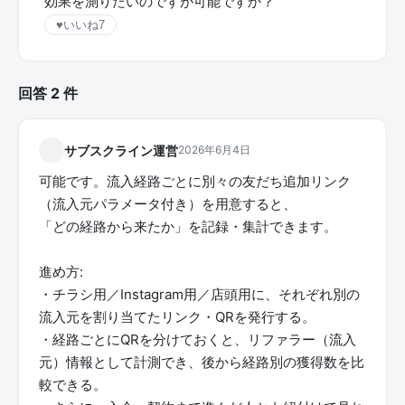
効果を測りたいのですが可能ですか？
♥
いいね
7
回答 2 件
サブスクライン運営
2026年6月4日
可能です。流入経路ごとに別々の友だち追加リンク
（流入元パラメータ付き）を用意すると、
「どの経路から来たか」を記録・集計できます。
進め方:
・チラシ用／Instagram用／店頭用に、それぞれ別の
流入元を割り当てたリンク・QRを発行する。
・経路ごとにQRを分けておくと、リファラー（流入
元）情報として計測でき、後から経路別の獲得数を比
較できる。