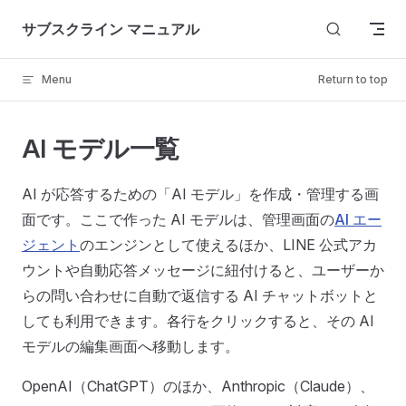
Skip to content
サブスクライン マニュアル
Menu
Return to top
AI モデル一覧
AI が応答するための「AI モデル」を作成・管理する画
面です。ここで作った AI モデルは、管理画面の
AI エー
ジェント
のエンジンとして使えるほか、LINE 公式アカ
ウントや自動応答メッセージに紐付けると、ユーザーか
らの問い合わせに自動で返信する AI チャットボットと
しても利用できます。各行をクリックすると、その AI
モデルの編集画面へ移動します。
OpenAI（ChatGPT）のほか、Anthropic（Claude）、