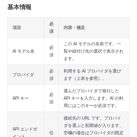
基本情報
必
項目
内容・補足
須
この AI モデルの名前です。一
必
AI モデル名
覧や紐付け先の選択で表示され
須
ます。
必
利用する AI プロバイダを選び
プロバイダ
須
ます（上表を参照）。
選んだプロバイダで発行した
必
API キー
API キーを入力します。AI の利
須
用にはこのキーが必須です。
接続先の URL です。プロバイ
ダを選ぶと初期値が入ります。
API エンドポ
任
空欄の場合はプロバイダの既定
イント