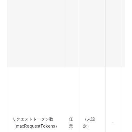
き
す
Op
で
ル
上
え
ラ
り
A
に
入
大
（
ス
ク
リクエストトークン数
任
（未設
－
で
（maxRequestTokens）
意
定）
Op