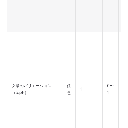
同
な
な
す
サ
ン
と
回
様
整
定
文章のバリエーション
任
0〜
サ
1
（topP）
意
1
ン
と
は
れ
ん
ら