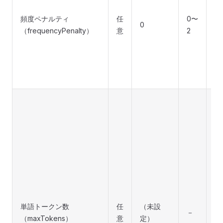
る
頻度ペナルティ
任
0〜
で
0
（frequencyPenalty）
意
2
く
ど
葉
く
ま
A
の
生
最
さ
ト
数
す
回
単語トークン数
任
（未設
可
－
（maxTokens）
意
定）
場