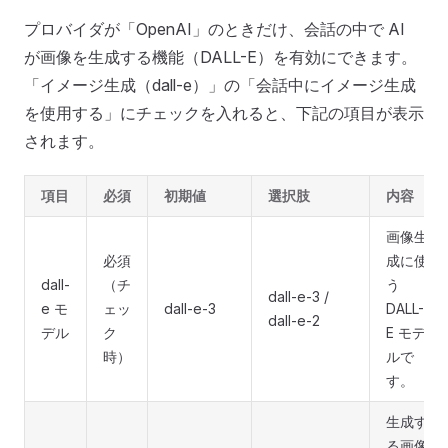
プロバイダが「OpenAI」のときだけ、会話の中で AI
が画像を生成する機能（DALL-E）を有効にできます。
「イメージ生成（dall-e）」の「会話中にイメージ生成
を使用する」にチェックを入れると、下記の項目が表示
されます。
項目
必須
初期値
選択肢
内容
画像生
必須
成に使
dall-
（チ
う
dall-e-3 /
e モ
ェッ
dall-e-3
DALL-
dall-e-2
デル
ク
E モデ
時）
ルで
す。
生成す
る画像