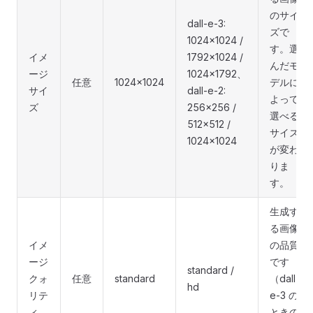
のサイ
dall-e-3:
ズで
1024x1024 /
す。選
イメ
1792x1024 /
んだモ
ージ
1024x1792、
任意
1024x1024
デルに
サイ
dall-e-2:
よって
ズ
256x256 /
選べる
512x512 /
サイズ
1024x1024
が変わ
りま
す。
生成す
る画像
イメ
の品質
ージ
です
standard /
クォ
任意
standard
（dall-
hd
リテ
e-3 の
ィ
ときの