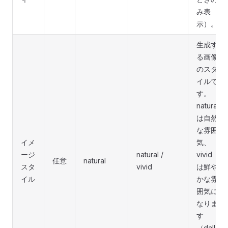
み表
示）。
生成す
る画像
のスタ
イルで
す。
natural
は自然
な雰囲
イメ
気、
ージ
natural /
vivid
任意
natural
スタ
vivid
は鮮や
イル
かな雰
囲気に
なりま
す
（dall-