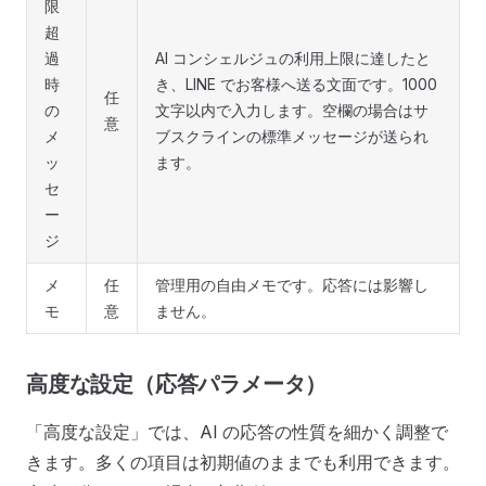
限
超
過
AI コンシェルジュの利用上限に達したと
時
き、LINE でお客様へ送る文面です。1000
任
の
文字以内で入力します。空欄の場合はサ
意
メ
ブスクラインの標準メッセージが送られ
ッ
ます。
セ
ー
ジ
メ
任
管理用の自由メモです。応答には影響し
モ
意
ません。
高度な設定（応答パラメータ）
「高度な設定」では、AI の応答の性質を細かく調整で
きます。多くの項目は初期値のままでも利用できます。