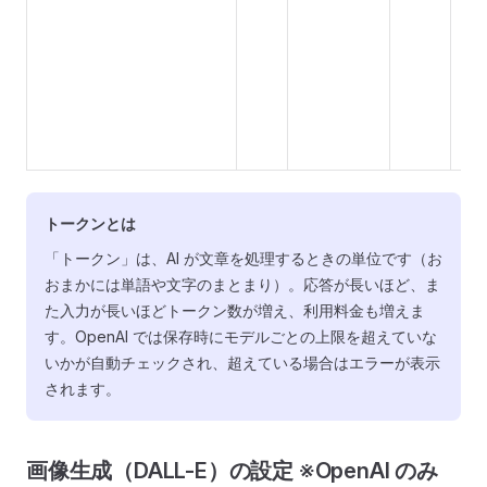
で
ル
上
え
ラ
り
トークンとは
「トークン」は、AI が文章を処理するときの単位です（お
おまかには単語や文字のまとまり）。応答が長いほど、ま
た入力が長いほどトークン数が増え、利用料金も増えま
す。OpenAI では保存時にモデルごとの上限を超えていな
いかが自動チェックされ、超えている場合はエラーが表示
されます。
画像生成（DALL-E）の設定 ※OpenAI のみ