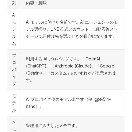
列
内容・意味
AI
モ
AI モデルに付けた名前です。AI エージェントのモ
デ
デル選択や、LINE 公式アカウント・自動応答メッ
ル
セージで紐付け先を選ぶときの目印になります。
名
プ
利用する AI プロバイダです。「OpenAI
ロ
(ChatGPT)」「Anthropic (Claude)」「Google
バ
(Gemini)」「カスタム」のいずれかが表示されま
イ
す。
ダ
モ
AI プロバイダ側のモデル名です（例: gpt-5.4-
デ
nano）。
ル
メ
管理用に入力したメモです。
モ