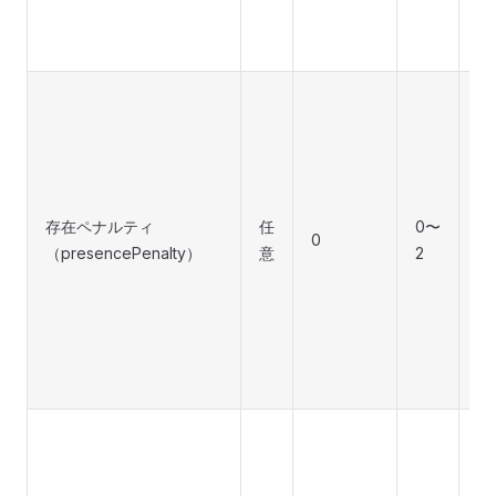
で
ま
一
き
に
れ
す
存在ペナルティ
任
0〜
い
0
（presencePenalty）
意
2
高
ほ
い
広
す
ま
同
の
し