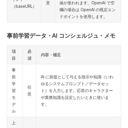
意
値が使われます。OpenAI で空
（baseURL）
欄の場合は OpenAI の既定エン
ドポイントを使用します。
事前学習データ・AI コンシェルジュ・メモ
項
必
内容・補足
目
須
事
前
AI に前提として与える指示や知識（いわ
学
ゆるシステムプロンプト／データセッ
任
習
ト）を入力します。応答のキャラクター
意
モ
や業務知識を設定したいときに使いま
デ
す。
ル
上