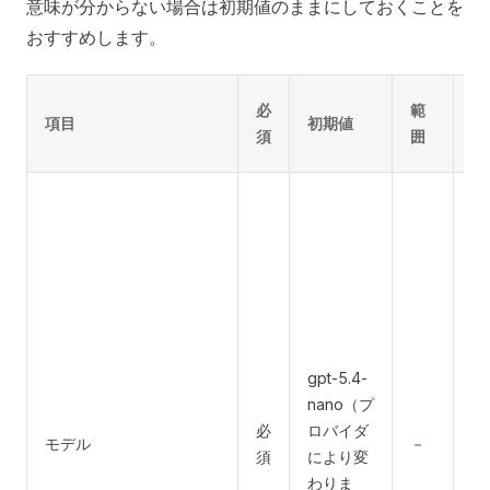
意味が分からない場合は初期値のままにしておくことを
おすすめします。
非
必
範
項目
初期値
ニ
須
囲
の
A
イ
モ
で
ロ
を
と
gpt-5.4-
プ
nano（プ
ダ
必
ロバイダ
モ
モデル
－
須
により変
自
わりま
り