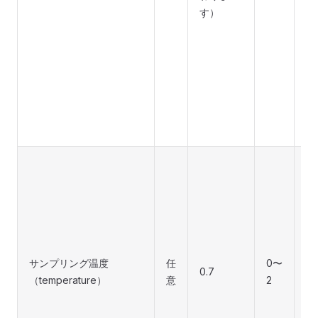
す）
（
は 
5.
n
必
じ
で
す
回
ン
（
き
す
ほ
サンプリング温度
任
0〜
で
0.7
（temperature）
意
2
に
低
安