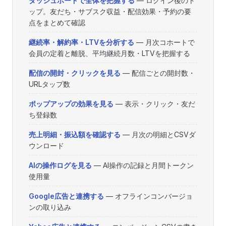
ダッシュボードで全体を把握する
— ログイン後のト
ップ。友だち・サブスク収益・配信効果・予約の要
点をまとめて確認
継続率・解約率・LTVを分析する
— 月次コホートで
会員の定着と離脱、平均継続月数・LTVを把握する
配信の開封・クリックを見る
— 配信ごとの開封数・
URLタップ数
ポップアップの効果を見る
— 表示・クリック・友だ
ち登録数
売上明細・振込額を確認する
— 月次の明細とCSVダ
ウンロード
AIの操作ログを見る
— AI操作の記録と月間トークン
使用量
Google広告と連携する
— オフラインコンバージョ
ンの取り込み