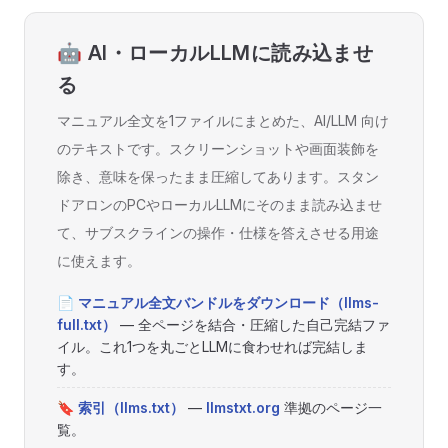
🤖 AI・ローカルLLMに読み込ませ
る
マニュアル全文を1ファイルにまとめた、AI/LLM 向け
のテキストです。スクリーンショットや画面装飾を
除き、意味を保ったまま圧縮してあります。スタン
ドアロンのPCやローカルLLMにそのまま読み込ませ
て、サブスクラインの操作・仕様を答えさせる用途
に使えます。
📄 マニュアル全文バンドルをダウンロード（llms-
full.txt）
— 全ページを結合・圧縮した自己完結ファ
イル。これ1つを丸ごとLLMに食わせれば完結しま
す。
🔖 索引（llms.txt）
—
llmstxt.org
準拠のページ一
覧。