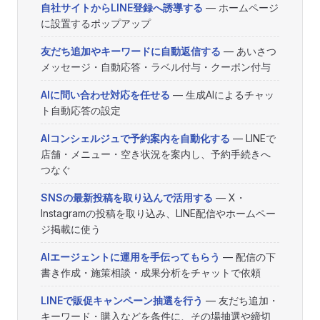
自社サイトからLINE登録へ誘導する
— ホームページ
に設置するポップアップ
友だち追加やキーワードに自動返信する
— あいさつ
メッセージ・自動応答・ラベル付与・クーポン付与
AIに問い合わせ対応を任せる
— 生成AIによるチャッ
ト自動応答の設定
AIコンシェルジュで予約案内を自動化する
— LINEで
店舗・メニュー・空き状況を案内し、予約手続きへ
つなぐ
SNSの最新投稿を取り込んで活用する
— X・
Instagramの投稿を取り込み、LINE配信やホームペー
ジ掲載に使う
AIエージェントに運用を手伝ってもらう
— 配信の下
書き作成・施策相談・成果分析をチャットで依頼
LINEで販促キャンペーン抽選を行う
— 友だち追加・
キーワード・購入などを条件に、その場抽選や締切