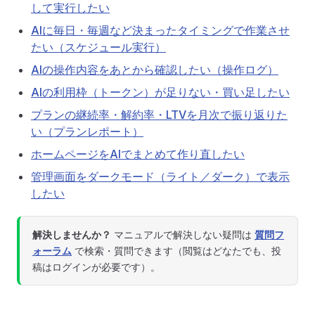
して実行したい
AIに毎日・毎週など決まったタイミングで作業させ
たい（スケジュール実行）
AIの操作内容をあとから確認したい（操作ログ）
AIの利用枠（トークン）が足りない・買い足したい
プランの継続率・解約率・LTVを月次で振り返りた
い（プランレポート）
ホームページをAIでまとめて作り直したい
管理画面をダークモード（ライト／ダーク）で表示
したい
解決しませんか？
マニュアルで解決しない疑問は
質問フ
ォーラム
で検索・質問できます（閲覧はどなたでも、投
稿はログインが必要です）。