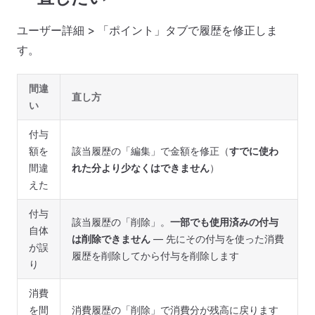
ユーザー詳細 > 「ポイント」タブで履歴を修正しま
す。
間違
直し方
い
付与
額を
該当履歴の「編集」で金額を修正（
すでに使わ
間違
れた分より少なくはできません
）
えた
付与
該当履歴の「削除」。
一部でも使用済みの付与
自体
は削除できません
— 先にその付与を使った消費
が誤
履歴を削除してから付与を削除します
り
消費
を間
消費履歴の「削除」で消費分が残高に戻ります