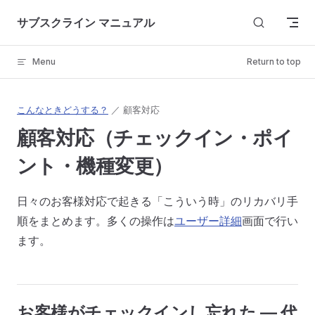
Skip to content
サブスクライン マニュアル
Menu
Return to top
こんなときどうする？
／ 顧客対応
顧客対応（チェックイン・ポイ
ント・機種変更）
日々のお客様対応で起きる「こういう時」のリカバリ手
順をまとめます。多くの操作は
ユーザー詳細
画面で行い
ます。
お客様がチェックインし忘れた — 代