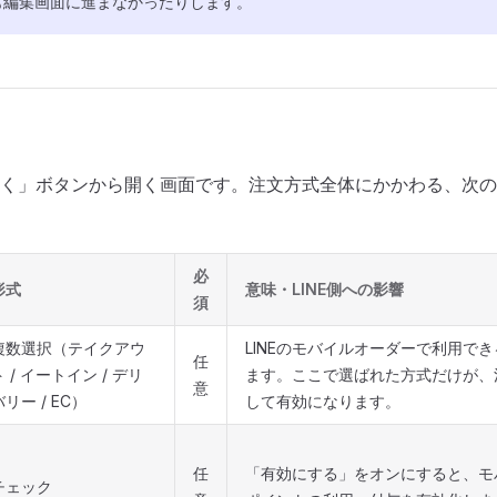
も編集画面に進まなかったりします。
く」ボタンから開く画面です。注文方式全体にかかわる、次の
必
形式
意味・LINE側への影響
須
複数選択（テイクアウ
LINEのモバイルオーダーで利用で
任
ト / イートイン / デリ
ます。ここで選ばれた方式だけが、
意
バリー / EC）
して有効になります。
任
「有効にする」をオンにすると、モ
チェック