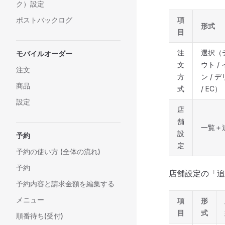
ク）設定
項
ポストバックログ
形式
目
注
選択（
モバイルオーダー
文
ウト /
注文
方
ン / 
商品
式
/ EC）
設定
店
舗
一覧＋
設
予約
定
予約の使い方 (全体の流れ)
予約
店舗設定の「追
予約内容と請求金額を編集する
メニュー
項
形
目
式
順番待ち(受付)