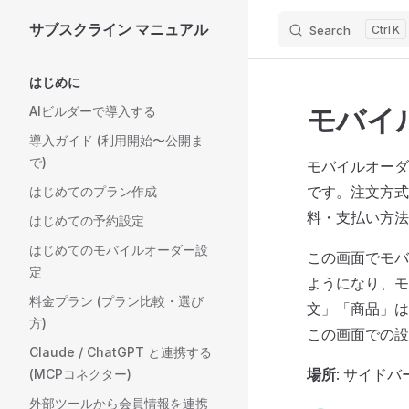
サブスクライン マニュアル
Search
K
Skip to content
Sidebar Navigation
はじめに
モバイ
AIビルダーで導入する
導入ガイド (利用開始〜公開ま
で)
モバイルオーダ
です。注文方式
はじめてのプラン作成
料・支払い方法
はじめての予約設定
はじめてのモバイルオーダー設
この画面でモバ
定
ようになり、モ
料金プラン (プラン比較・選び
文」「商品」は
方)
この画面での設
Claude / ChatGPT と連携する
場所
: サイド
(MCPコネクター)
外部ツールから会員情報を連携