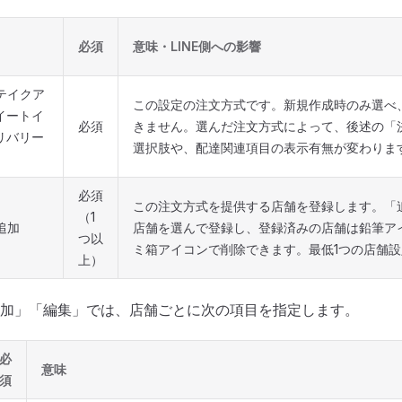
必須
意味・LINE側への影響
テイクア
この設定の注文方式です。新規作成時のみ選べ
 イートイ
必須
きません。選んだ注文方式によって、後述の「
デリバリー
選択肢や、配達関連項目の表示有無が変わりま
必須
この注文方式を提供する店舗を登録します。「
（1
追加
店舗を選んで登録し、登録済みの店舗は鉛筆ア
つ以
ミ箱アイコンで削除できます。最低1つの店舗
上）
加」「編集」では、店舗ごとに次の項目を指定します。
必
意味
須