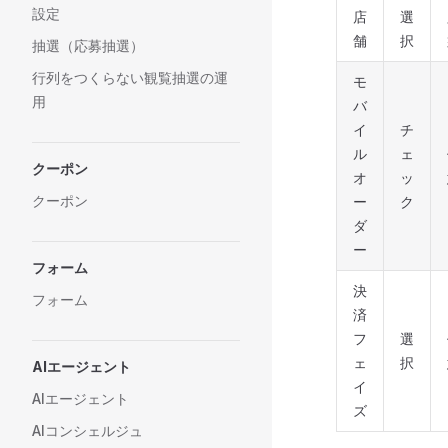
設定
店
選
舗
択
抽選（応募抽選）
行列をつくらない観覧抽選の運
モ
用
バ
イ
チ
ル
ェ
クーポン
オ
ッ
クーポン
ー
ク
ダ
ー
フォーム
決
フォーム
済
フ
選
ェ
択
AIエージェント
イ
AIエージェント
ズ
AIコンシェルジュ