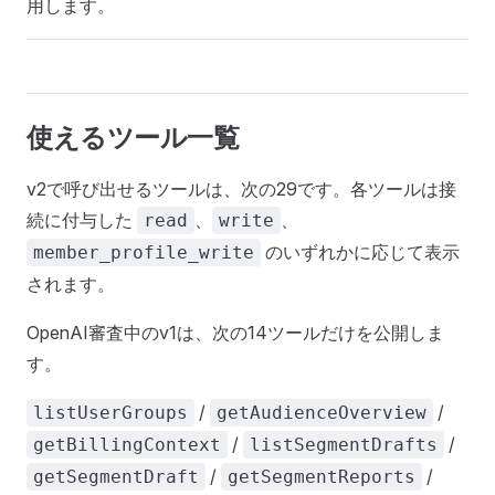
用します。
使えるツール一覧
v2で呼び出せるツールは、次の29です。各ツールは接
続に付与した
、
、
read
write
のいずれかに応じて表示
member_profile_write
されます。
OpenAI審査中のv1は、次の14ツールだけを公開しま
す。
/
/
listUserGroups
getAudienceOverview
/
/
getBillingContext
listSegmentDrafts
/
/
getSegmentDraft
getSegmentReports