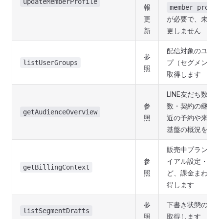
updateMemberProfile
報
member_profi
更
が必要で、未指
新
更しません
配信対象のユー
参
プ（セグメント
listUserGroups
照
取得します
LINE友だち数・
参
数・契約の継続/
getAudienceOverview
照
近の予約や来店
基盤の概況を取
販売中プランの
参
イアル設定・支
getBillingContext
照
ど、課金まわり
得します
参
下書き状態の配
listSegmentDrafts
照
取得します