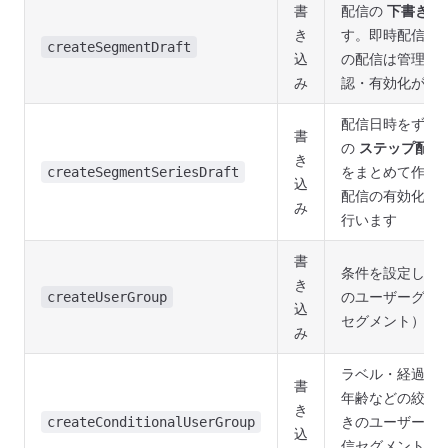
書
配信の
下書き
を
き
す。即時配信は
createSegmentDraft
込
の配信は管理画
み
認・有効化が必
配信日時をずら
書
の
ステップ配信
き
をまとめて作成
createSegmentSeriesDraft
込
配信の有効化は
み
行います
書
条件を設定しな
き
のユーザーグル
createUserGroup
込
セグメント）を
み
ラベル・経過日
書
年齢などの絞り
き
きのユーザーグ
createConditionalUserGroup
込
信セグメント）