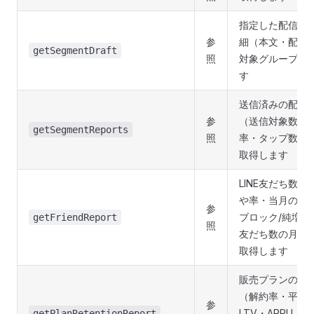
指定した配信の
参
細（本文・配信
getSegmentDraft
照
対象グループ）
す
送信済みの配信
参
（送信対象数・
getSegmentReports
照
率・タップ数や
取得します
LINE友だち数
や率・当月の友だ
参
ブロック/純増減
getFriendReport
照
友だち数の月次
取得します
販売プランの継
（解約率・平均
参
LTV・ARPU・
getPlanRetentionReport