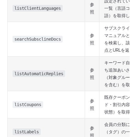
設定されている
参
一覧（言語コー
listClientLanguages
照
語）を取得しま
サブスクライン
参
マニュアルと仕
searchSubsclineDocs
照
を検索し、該当
点とURLを返し
キーワード自動
参
ち追加あいさつ
listAutomaticReplies
照
（対象グループ
を含む）を取得
既存クーポンの
参
ド・割引内容・
listCoupons
照
状態）を取得し
会員の分類に使
参
（タグ）の一覧
listLabels
照