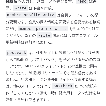
接続名
を入力し、
スコープ
を選びます。
は参
read
照、
は下書き作成、
write
は会員プロフィールの部
member_profile_write
分更新です。会員の個人情報を変更する必要がある接続
にだけ
を明示的に付けて
member_profile_write
ください。既存の
接続には会員プロフィール
write
更新権限は追加されません。
は、外部サイトに設置した計測タグやAPI
postback
から自動応答（ポストバック）を発火させるためのスコ
ープです。MCP（AIクライアント）との連携には関与
しないため、AI接続用のトークンでは選ぶ必要はあり
ません。発火用トークンを外部サイトへ設置する場合
は、他のスコープと分けて
だけの接続を
postback
作成してください（漏えい時に発火用トークンだけを無
効化・再発行できます）。