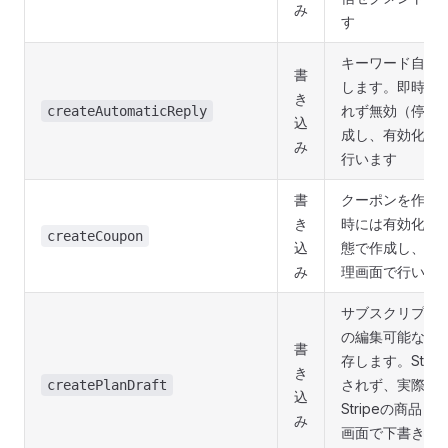
み
す
キーワード自動
書
します。即時に
き
れず無効（停止
createAutomaticReply
込
成し、有効化は
み
行います
書
クーポンを作成
き
時には有効化さ
createCoupon
込
態で作成し、配
み
理画面で行いま
サブスクリプシ
の編集可能な
下
書
存します。Stri
き
されず、実際の
createPlanDraft
込
Stripeの商品
み
画面で下書きを