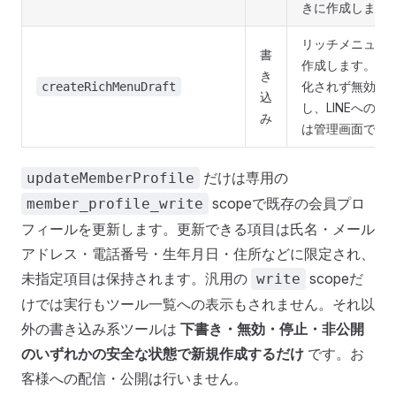
きに作成します
リッチメニュー
書
作成します。即
き
化されず無効状
createRichMenuDraft
込
し、LINEへの
み
は管理画面で行
だけは専用の
updateMemberProfile
scopeで既存の会員プロ
member_profile_write
フィールを更新します。更新できる項目は氏名・メール
アドレス・電話番号・生年月日・住所などに限定され、
未指定項目は保持されます。汎用の
scopeだ
write
けでは実行もツール一覧への表示もされません。それ以
外の書き込み系ツールは
下書き・無効・停止・非公開
のいずれかの安全な状態で新規作成するだけ
です。お
客様への配信・公開は行いません。