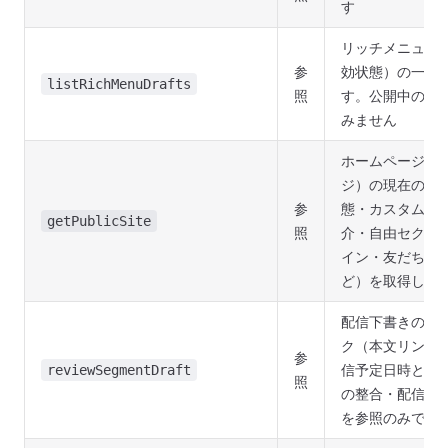
す
リッチメニュー
参
効状態）の一覧
listRichMenuDrafts
照
す。公開中のメ
みません
ホームページ（
ジ）の現在の設
参
態・カスタムUR
getPublicSite
照
介・自由セクシ
イン・友だち追加
ど）を取得しま
配信下書きの配
ク（本文リンク
参
信予定日時と本
reviewSegmentDraft
照
の整合・配信対
を参照のみで行