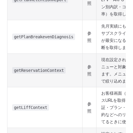
照
ン別内訳・コホ
率）を取得しま
先月実績にもと
参
サブスクライン
getPlanBreakevenDiagnosis
照
が最安になるか
断を取得します
現在設定されて
参
ニューと対象店
getReservationContext
照
ます。メニュー
で絞り込めます
お客様画面（LIF
スURLを取得し
参
証・プラン・ク
getLiffContext
照
約などへのリン
てるときに使い