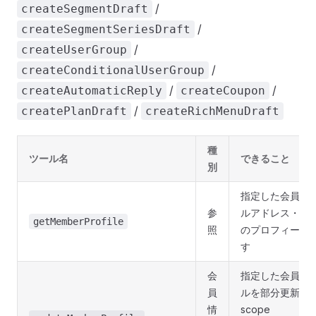
/
createSegmentDraft
/
createSegmentSeriesDraft
/
createUserGroup
/
createConditionalUserGroup
/
/
createAutomaticReply
createCoupon
/
createPlanDraft
createRichMenuDraft
種
ツール名
できること
別
指定した会員の
参
ルアドレス・電
getMemberProfile
照
のプロフィール
す
会
指定した会員の
員
ルを部分更新し
情
scope