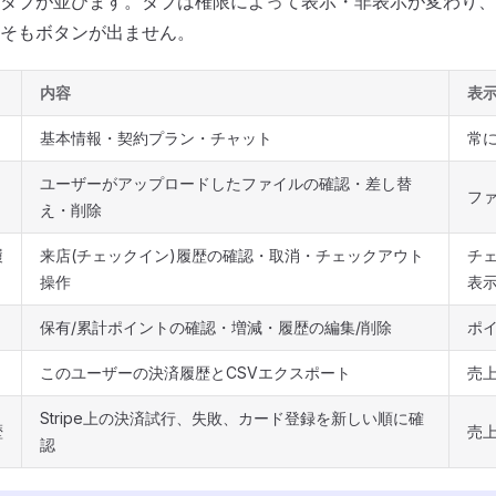
タブが並びます。タブは権限によって表示・非表示が変わり、
そもボタンが出ません。
内容
表
基本情報・契約プラン・チャット
常
ユーザーがアップロードしたファイルの確認・差し替
フ
え・削除
履
来店(チェックイン)履歴の確認・取消・チェックアウト
チ
操作
表
保有/累計ポイントの確認・増減・履歴の編集/削除
ポ
このユーザーの決済履歴とCSVエクスポート
売
Stripe上の決済試行、失敗、カード登録を新しい順に確
歴
売
認