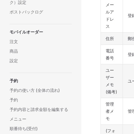
ク）設定
メー
ルア
ポストバックログ
登
ドレ
ス
モバイルオーダー
住所
郵
注文
電話
商品
登
番号
設定
ユー
ザー
予約
ユ
メモ
予約の使い方 (全体の流れ)
(備考)
予約
管理
予約内容と請求金額を編集する
者メ
管
モ
メニュー
順番待ち(受付)
(フォ