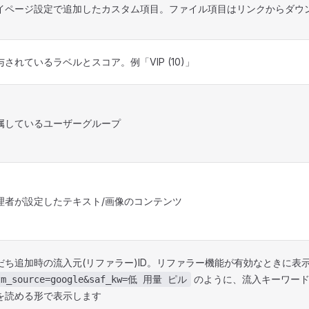
イページ設定で追加したカスタム項目。ファイル項目はリンクからダウ
与されているラベルとスコア。例「VIP (10)」
属しているユーザーグループ
理者が設定したテキスト/画像のコンテンツ
だち追加時の流入元(リファラー)ID。リファラー機能が有効なときに表
のように、流入キーワード
tm_source=google&saf_kw=低 用量 ピル
を読める形で表示します