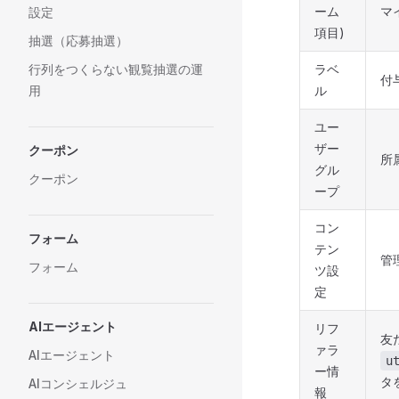
ーム
マ
設定
項目)
抽選（応募抽選）
ラベ
行列をつくらない観覧抽選の運
付
ル
用
ユー
ザー
クーポン
所
グル
クーポン
ープ
コン
フォーム
テン
管
フォーム
ツ設
定
AIエージェント
リフ
友
ァラ
AIエージェント
u
ー情
タ
AIコンシェルジュ
報