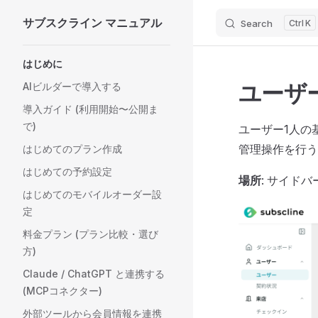
サブスクライン マニュアル
Search
K
Skip to content
Sidebar Navigation
はじめに
ユーザ
AIビルダーで導入する
導入ガイド (利用開始〜公開ま
で)
ユーザー1人の
管理操作を行う
はじめてのプラン作成
はじめての予約設定
場所
: サイド
はじめてのモバイルオーダー設
定
料金プラン (プラン比較・選び
方)
Claude / ChatGPT と連携する
(MCPコネクター)
外部ツールから会員情報を連携