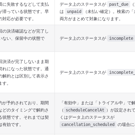
済に失敗するなどして支払
データ上のステータスが
（
past_due
が滞っている状態です。早
は
（未払い確定）。検索の「
unpaid
の対応が必要です。
両方がまとめて対象になります。
回の決済確認などが完了し
いない、保留中の状態で
データ上のステータスが
incomplete
。
回決済が完了しないまま期
切れになった状態です。通
データ上のステータスが
incomplete
の解約とは区別して表示さ
ます。
約が予約されており、期間
「有効中」または「トライアル中」で
などのタイミングで解約さ
（
）が設定され
scheduleCancelAt
る状態です。それまでは契
くはデータ上のステータスが
は有効です。
の場合に
cancellation_scheduled