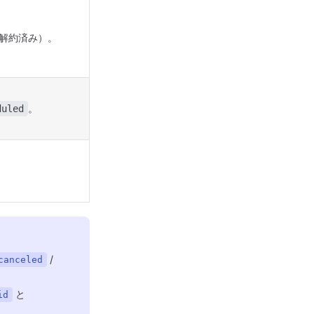
解約済み）。
。
duled
/
canceled
と
id