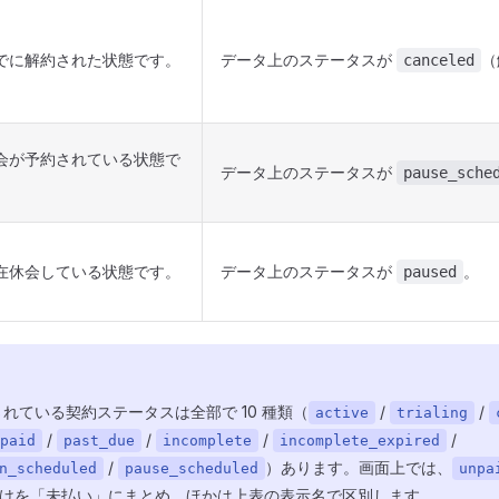
でに解約された状態です。
データ上のステータスが
（
canceled
会が予約されている状態で
データ上のステータスが
pause_sche
。
在休会している状態です。
データ上のステータスが
。
paused
れている契約ステータスは全部で 10 種類（
/
/
active
trialing
/
/
/
/
paid
past_due
incomplete
incomplete_expired
/
）あります。画面上では、
n_scheduled
pause_scheduled
unpa
けを「未払い」にまとめ、ほかは上表の表示名で区別します。