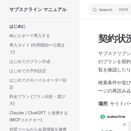
サブスクライン マニュアル
Search
K
Skip to content
Sidebar Navigation
はじめに
契約状
AIビルダーで導入する
導入ガイド (利用開始〜公開ま
で)
サブスクリプシ
のプランを契約
はじめてのプラン作成
覧を確認したり
はじめての予約設定
はじめてのモバイルオーダー設
検索条件や並び
定
ージの再読み込
料金プラン (プラン比較・選び
場所
: サイド
方)
Claude / ChatGPT と連携する
(MCPコネクター)
外部ツールから会員情報を連携