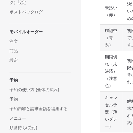
ク）設定
決
未払い
い
ポストバックログ
（赤）
め
確認中
初
モバイルオーダー
（青
て
注文
系）
す
商品
期限切
設定
初
れ（未
限
決済）
常
（注意
予約
れ
色）
予約の使い方 (全体の流れ)
キャン
予約
解
セル予
末
予約内容と請求金額を編集する
定（薄
れ
メニュー
いグレ
約
ー）
順番待ち(受付)