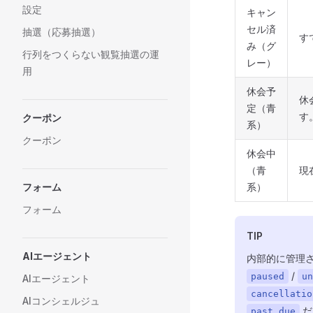
設定
キャン
セル済
抽選（応募抽選）
す
み（グ
行列をつくらない観覧抽選の運
レー）
用
休会予
休
定（青
す
クーポン
系）
クーポン
休会中
（青
現
系）
フォーム
フォーム
TIP
AIエージェント
内部的に管理さ
/
paused
un
AIエージェント
cancellatio
AIコンシェルジュ
だ
past_due