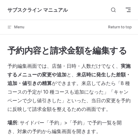
Skip to content
サブスクライン マニュアル
Menu
Return to top
予約内容と請求金額を編集する
予約編集画面では、店舗・日時・人数だけでなく、
実施
するメニューの変更や追加
と、
来店時に発生した差額・
追加・値引きの精算
ができます。来店してみたら「8 種
コースの予定が 10 種コースも追加になった」「キャン
ペーンで少し値引きした」といった、当日の変更を予約
に反映して請求金額を整えるための画面です。
場所
: サイドバー「予約」>「予約」で予約一覧を開
き、対象の予約から編集画面を開きます。